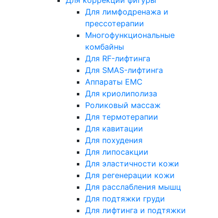
Для коррекции фигуры
Для лимфодренажа и
прессотерапии
Многофункциональные
комбайны
Для RF-лифтинга
Для SMAS-лифтинга
Аппараты EMC
Для криолиполиза
Роликовый массаж
Для термотерапии
Для кавитации
Для похудения
Для липосакции
Для эластичности кожи
Для регенерации кожи
Для расслабления мышц
Для подтяжки груди
Для лифтинга и подтяжки