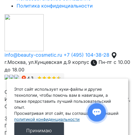
Политика конфиденциальности
info@beauty-cosmetic.ru
+7 (495) 104-38-28
г.Москва, ул.Кунцевская д.9 корпус
Пн-пт с 10.00
до 18.00
Этот сайт использует куки-файлы и другие
Copyright 2024 – 2026
технологии, чтобы помочь вам в навигации, а
ИП Акимова Тамара Ивановна, ИНН 638208238482,
также предоставить лучший пользовательский
ОГРН ИП 321631200027822
опыт.
Просматривая этот сайт, вы соглашаетесь с нашей
359050, РОССИЯ, Респ КАЛМЫКИЯ, р-н
политикой конфиденциальности
ГОРОДОВИКОВСКИЙ, г ГОРОДОВИКОВСК, ул
Принимаю
ПУШКИНА, ДОМ 17