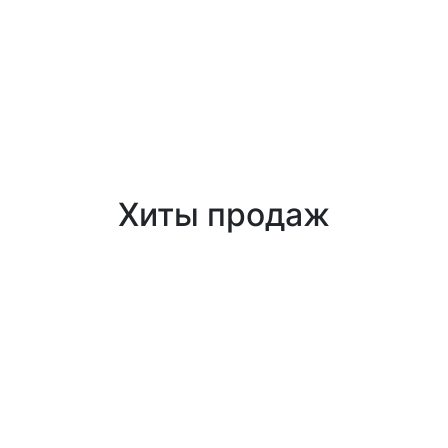
Хиты продаж
Аппарат вибрационного массажа G8 New Turbo
Рейтинг:
3.3
/ 5 (
10
)
На заказ
43 000 ₽
ПОДРОБНЕЕ
КУПИТЬ