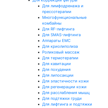
Для коррекции фигуры
Для лимфодренажа и
прессотерапии
Многофункциональные
комбайны
Для RF-лифтинга
Для SMAS-лифтинга
Аппараты EMC
Для криолиполиза
Роликовый массаж
Для термотерапии
Для кавитации
Для похудения
Для липосакции
Для эластичности кожи
Для регенерации кожи
Для расслабления мышц
Для подтяжки груди
Для лифтинга и подтяжки