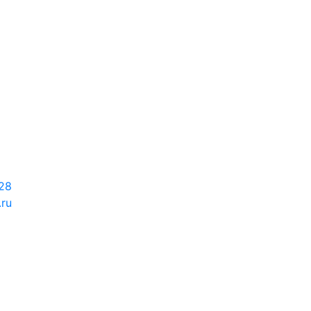
-28
.ru