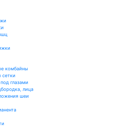
ожи
жи
ышц
яжки
а
ые комбайны
 сетки
под глазами
бородка, лица
ложения шеи
манента
ти