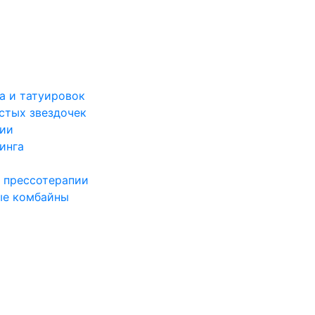
а и татуировок
стых звездочек
ции
инга
 прессотерапии
ые комбайны