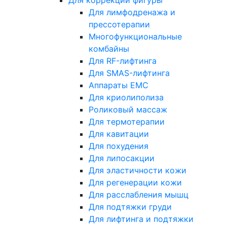
Для коррекции фигуры
Для лимфодренажа и
прессотерапии
Многофункциональные
комбайны
Для RF-лифтинга
Для SMAS-лифтинга
Аппараты EMC
Для криолиполиза
Роликовый массаж
Для термотерапии
Для кавитации
Для похудения
Для липосакции
Для эластичности кожи
Для регенерации кожи
Для расслабления мышц
Для подтяжки груди
Для лифтинга и подтяжки