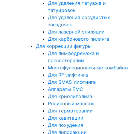
Для удаления татуажа и
татуировок
Для удаления сосудистых
звездочек
Для лазерной эпиляции
Для карбонового пилинга
Для коррекции фигуры
Для лимфодренажа и
прессотерапии
Многофункциональные комбайны
Для RF-лифтинга
Для SMAS-лифтинга
Аппараты EMC
Для криолиполиза
Роликовый массаж
Для термотерапии
Для кавитации
Для похудения
Для липосакции