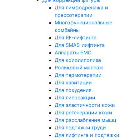
Для коррекции фигуры
Для лимфодренажа и
прессотерапии
Многофункциональные
комбайны
Для RF-лифтинга
Для SMAS-лифтинга
Аппараты EMC
Для криолиполиза
Роликовый массаж
Для термотерапии
Для кавитации
Для похудения
Для липосакции
Для эластичности кожи
Для регенерации кожи
Для расслабления мышц
Для подтяжки груди
Для лифтинга и подтяжки