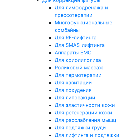
Для коррекции фигуры
Для лимфодренажа и
прессотерапии
Многофункциональные
комбайны
Для RF-лифтинга
Для SMAS-лифтинга
Аппараты EMC
Для криолиполиза
Роликовый массаж
Для термотерапии
Для кавитации
Для похудения
Для липосакции
Для эластичности кожи
Для регенерации кожи
Для расслабления мышц
Для подтяжки груди
Для лифтинга и подтяжки