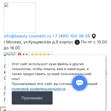
info@beauty-cosmetic.ru
+7 (495) 104-38-28
г.Москва, ул.Кунцевская д.9 корпус
Пн-пт с 10.00
до 18.00
Этот сайт использует куки-файлы и другие
Copyright 2024 – 2026
технологии, чтобы помочь вам в навигации, а
ИП Акимова Тамара Ивановна, ИНН 638208238482,
также предоставить лучший пользовательский
ОГРН ИП 321631200027822
опыт.
Просматривая этот сайт, вы соглашаетесь с нашей
359050, РОССИЯ, Респ КАЛМЫКИЯ, р-н
политикой конфиденциальности
ГОРОДОВИКОВСКИЙ, г ГОРОДОВИКОВСК, ул
Принимаю
ПУШКИНА, ДОМ 17