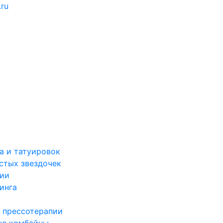
.ru
а и татуировок
стых звездочек
ции
инга
 прессотерапии