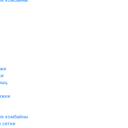
ые комбайны
ожи
жи
ышц
яжки
а
ые комбайны
 сетки