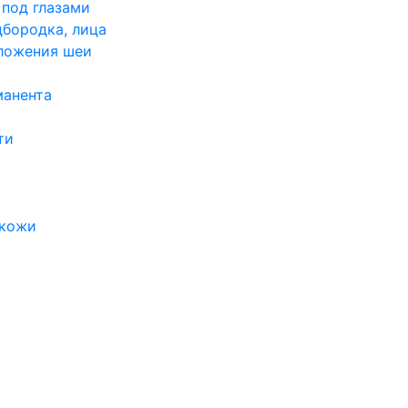
под глазами
бородка, лица
ложения шеи
манента
ти
 кожи