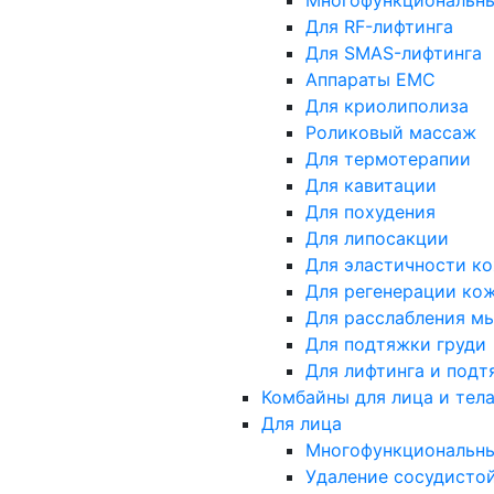
Многофункциональн
Для RF-лифтинга
Для SMAS-лифтинга
Аппараты EMC
Для криолиполиза
Роликовый массаж
Для термотерапии
Для кавитации
Для похудения
Для липосакции
Для эластичности к
Для регенерации ко
Для расслабления м
Для подтяжки груди
Для лифтинга и подт
Комбайны для лица и тел
Для лица
Многофункциональн
Удаление сосудистой