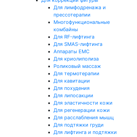
Для коррекции фигуры
Для лимфодренажа и
прессотерапии
Многофункциональные
комбайны
Для RF-лифтинга
Для SMAS-лифтинга
Аппараты EMC
Для криолиполиза
Роликовый массаж
Для термотерапии
Для кавитации
Для похудения
Для липосакции
Для эластичности кожи
Для регенерации кожи
Для расслабления мышц
Для подтяжки груди
Для лифтинга и подтяжки