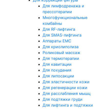
Для коррекции фигуры
Для лимфодренажа и
прессотерапии
Многофункциональные
комбайны
Для RF-лифтинга
Для SMAS-лифтинга
Аппараты EMC
Для криолиполиза
Роликовый массаж
Для термотерапии
Для кавитации
Для похудения
Для липосакции
Для эластичности кожи
Для регенерации кожи
Для расслабления мышц
Для подтяжки груди
Для лифтинга и подтяжки